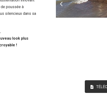
ustentation innovant
r de poussée à
plus silencieux dans sa
.
uveau look plus
croyable !
TÉLÉC